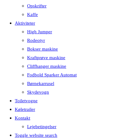
Opskrifter
Kaffe
Aktiviteter
High Jumper
Rodeotyr
Bokser maskine
Kraftprøve maskine
Cliffhanger maskine
Fodbold Sparker Automat
Børnekarrusel
Skydevogn
Toiletvogne
Køletrailer
Kontakt
Lejebetingelser
Toggle website search