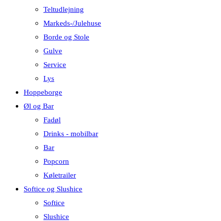
Teltudlejning
Markeds-/Julehuse
Borde og Stole
Gulve
Service
Lys
Hoppeborge
Øl og Bar
Fadøl
Drinks - mobilbar
Bar
Popcorn
Køletrailer
Softice og Slushice
Softice
Slushice