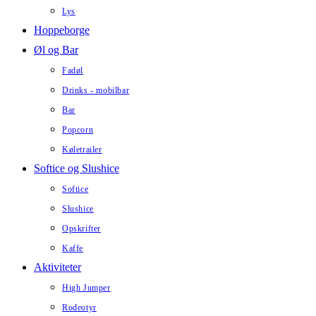
Lys
Hoppeborge
Øl og Bar
Fadøl
Drinks - mobilbar
Bar
Popcorn
Køletrailer
Softice og Slushice
Softice
Slushice
Opskrifter
Kaffe
Aktiviteter
High Jumper
Rodeotyr