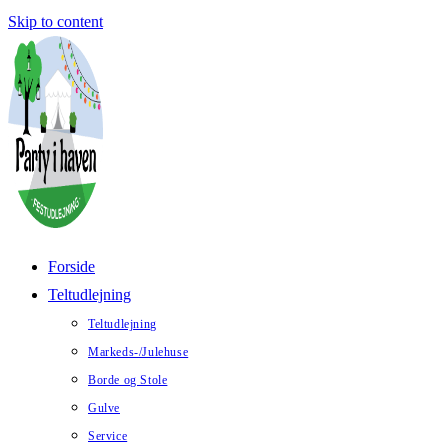
Skip to content
Forside
Teltudlejning
Teltudlejning
Markeds-/Julehuse
Borde og Stole
Gulve
Service