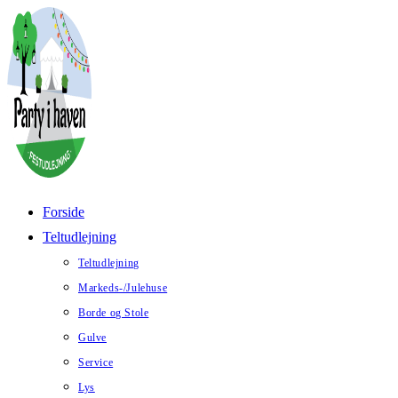
Skip
to
content
Forside
Teltudlejning
Teltudlejning
Markeds-/Julehuse
Borde og Stole
Gulve
Service
Lys