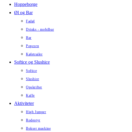
Hoppeborge
Øl og Bar
Fadøl
Drinks - mobilbar
Bar
Popcorn
Køletrailer
Softice og Slushice
Softice
Slushice
Opskrifter
Kaffe
Aktiviteter
High Jumper
Rodeotyr
Bokser maskine