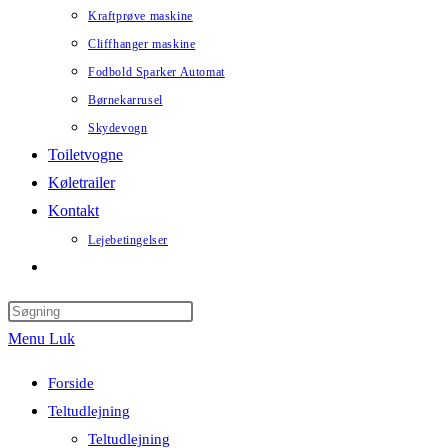
Kraftprøve maskine
Cliffhanger maskine
Fodbold Sparker Automat
Børnekarrusel
Skydevogn
Toiletvogne
Køletrailer
Kontakt
Lejebetingelser
Toggle
website
Press
search
Menu
Luk
Escape
to
Forside
close
Teltudlejning
the
Teltudlejning