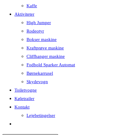
Kaffe
Aktiviteter
High Jumper
Rodeotyr
Bokser maskine
Kraftprøve maskine
Cliffhanger maskine
Fodbold Sparker Automat
Børnekarrusel
Skydevogn
Toiletvogne
Køletrailer
Kontakt
Lejebetingelser
Toggle
website