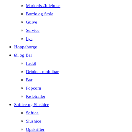
search
Markeds-/Julehuse
panel.
Borde og Stole
Gulve
Service
Lys
Hoppeborge
Øl og Bar
Fadøl
Drinks - mobilbar
Bar
Popcorn
Køletrailer
Softice og Slushice
Softice
Slushice
Opskrifter