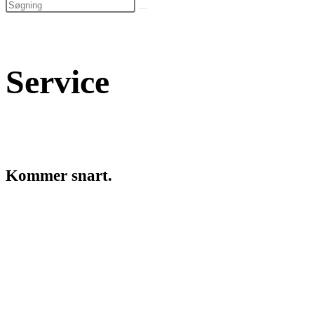
Search
search
this
website
Service
Kommer snart.