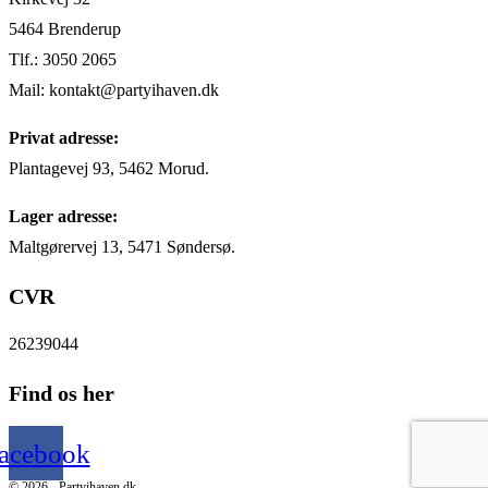
5464 Brenderup
Tlf.: 3050 2065
Mail: kontakt@partyihaven.dk
Privat adresse:
Plantagevej 93, 5462 Morud.
Lager adresse:
Maltgørervej 13, 5471 Søndersø.
CVR
26239044
Find os her
acebook
© 2026 - Partyihaven.dk