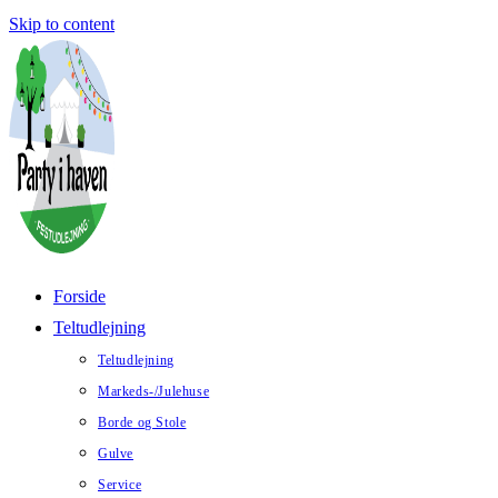
Skip to content
Forside
Teltudlejning
Teltudlejning
Markeds-/Julehuse
Borde og Stole
Gulve
Service