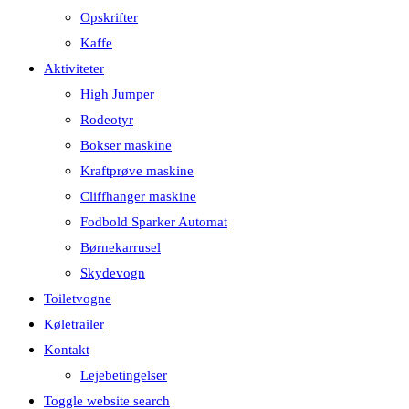
Opskrifter
Kaffe
Aktiviteter
High Jumper
Rodeotyr
Bokser maskine
Kraftprøve maskine
Cliffhanger maskine
Fodbold Sparker Automat
Børnekarrusel
Skydevogn
Toiletvogne
Køletrailer
Kontakt
Lejebetingelser
Toggle website search