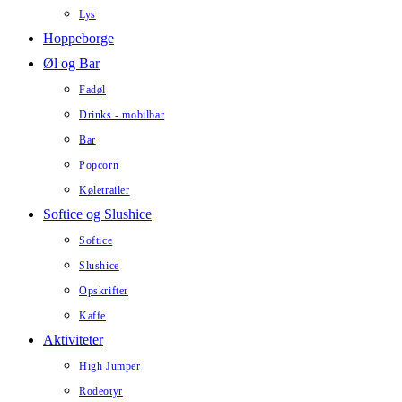
Lys
Hoppeborge
Øl og Bar
Fadøl
Drinks - mobilbar
Bar
Popcorn
Køletrailer
Softice og Slushice
Softice
Slushice
Opskrifter
Kaffe
Aktiviteter
High Jumper
Rodeotyr