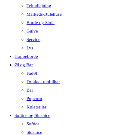
Teltudlejning
Markeds-/Julehuse
Borde og Stole
Gulve
Service
Lys
Hoppeborge
Øl og Bar
Fadøl
Drinks - mobilbar
Bar
Popcorn
Køletrailer
Softice og Slushice
Softice
Slushice